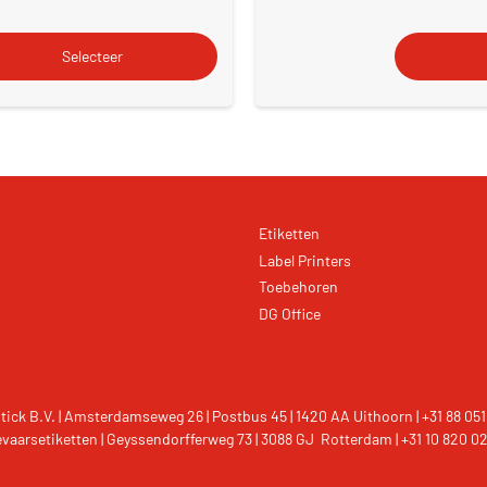
Etiketten
Label Printers
Toebehoren
DG Office
tick B.V. | Amsterdamseweg 26 | Postbus 45 | 1420 AA Uithoorn | +31 88 051
vaarsetiketten | Geyssendorfferweg 73 | 3088 GJ Rotterdam | +31 10 820 0