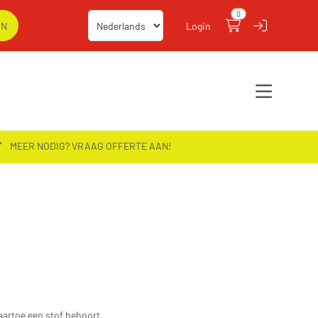
0
Login
MEER NODIG? VRAAG OFFERTE AAN!
waartoe een stof behoort.